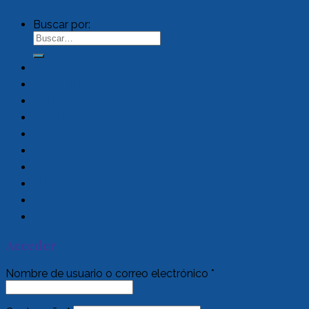
Buscar por:
Jonas Marine
JRC Marine Electronics
ZF Marine Engine Controls
Señalización Náutica
Ecosondas Científicas-Biosonics
Koden
BLOG
FLIR NAVAL
Tienda
ALFATRONIX
Acceder
Nombre de usuario o correo electrónico
*