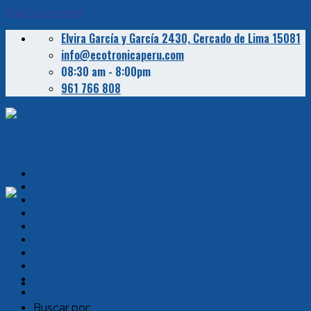
Skip to content
Elvira García y García 2430, Cercado de Lima 15081
info@ecotronicaperu.com
08:30 am - 8:00pm
961 766 808
Jonas Marine
JRC Marine Electronics
ZF Marine Engine Controls
Señalización Náutica
Ecosondas Científicas-Biosonics
Koden
BLOG
FLIR NAVAL
Tienda
ALFATRONIX
Buscar por: